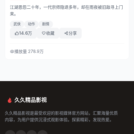
江湖恩怨二十年，一代宗师隐退多年，却在雨夜被旧敌寻上门
来。
武侠
动作
剧情
14.6万
收藏
分享
播放量 278.9万
久久精品影视
久久精品影视是最受欢迎的影视媒体官方网站，汇聚海量优质
内容，为用户提供沉浸式观影体验。探索精彩，发现热爱。