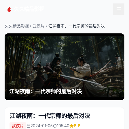
久久精品影视
久久精品影视
武侠片
江湖夜雨：一代宗师的最后对决
江湖夜雨：一代宗师的最后对决
江湖夜雨：一代宗师的最后对决
武侠片
2024-01-05
105:40
8.8